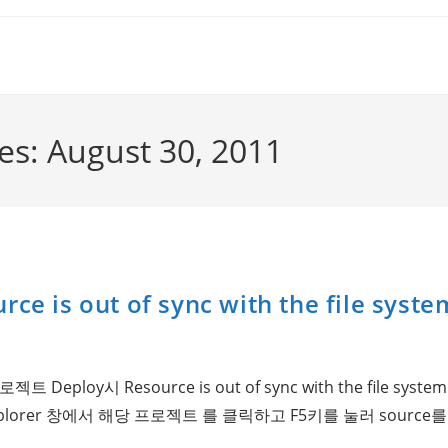
ves: August 30, 2011
urce is out of sync with the file syst
로젝트 Deploy시 Resource is out of sync with the file s
 Explorer 창에서 해당 프로젝트 를 클릭하고 F5키를 눌러 sourc