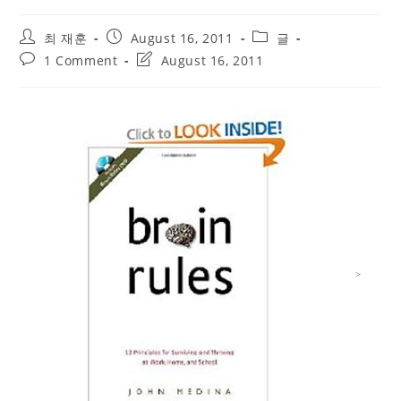
Post
Post
Post
최 재훈
August 16, 2011
글
author:
published:
category:
Post
Post
1 Comment
August 16, 2011
comments:
last
modified:
>