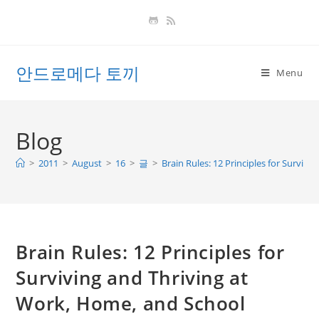
Skip
to
content
안드로메다 토끼
Menu
Blog
>
2011
>
August
>
16
>
글
>
Brain Rules: 12 Principles for Surviv
Brain Rules: 12 Principles for
Surviving and Thriving at
Work, Home, and School