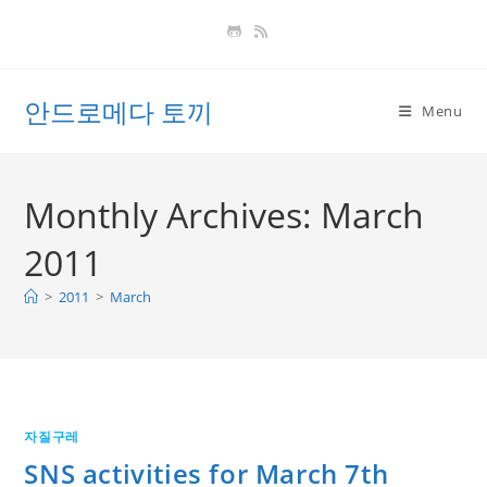
Skip
to
content
안드로메다 토끼
Menu
Monthly Archives: March
2011
>
2011
>
March
자질구레
SNS activities for March 7th