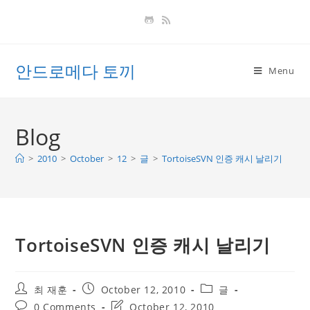
Skip
to
content
안드로메다 토끼
Menu
Blog
>
2010
>
October
>
12
>
글
>
TortoiseSVN 인증 캐시 날리기
TortoiseSVN 인증 캐시 날리기
Post
Post
Post
최 재훈
October 12, 2010
글
author:
published:
category:
Post
Post
0 Comments
October 12, 2010