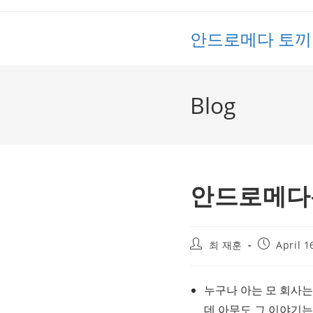
Skip
to
안드로메다 토끼
content
Blog
안드로메다-토
Post
Post
최 재훈
April 1
author:
published:
누구나 아는 모 회사는
데 아무도 그 이야기는