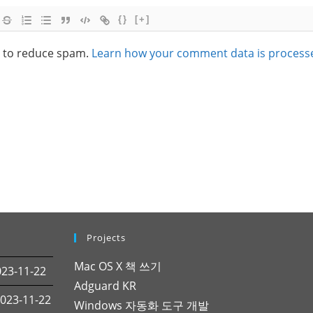
{}
[+]
t to reduce spam.
Learn how your comment data is process
Projects
Mac OS X 책 쓰기
3-11-22
Adguard KR
23-11-22
Windows 자동화 도구 개발