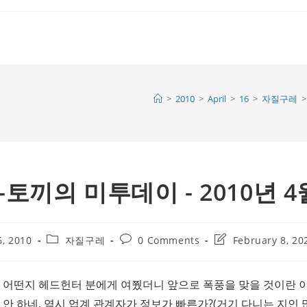
>
2010
>
April
>
16
>
자질구레
>
끼의 미투데이 - 2010년 4
Post
Post
Post
6, 2010
자질구레
0 Comments
February 8, 20
category:
comments:
last
modified:
 어떤지 헤드헌터 분에게 여쭸더니 앞으로 폭풍을 맞을 것이란 
 안 하네. 역시 업계 관계자가 정보가 빠른가?
(거기 다니는 지인 