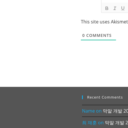
This site uses Akisme
0
COMMENTS
Recent Comments
Name
on
막말 개발 202
최 재훈
on
막말 개발 20