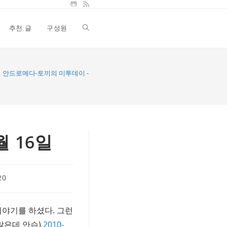
추천 글
구성원
Toggle
website
안드로메다-토끼의 미투데이 - 2010년 4월 16일
search
월 16일
20
이야기를 하셨다. 그런
많은데 안습)
2010-