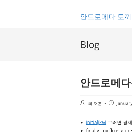
Skip
to
안드로메다 토끼
content
Blog
안드로메다-토
Post
Post
최 재훈
January
author:
published:
initialjk님
그러면 경제
finally, my flu is gone!