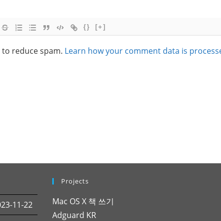
{}
[+]
t to reduce spam.
Learn how your comment data is process
Projects
Mac OS X 책 쓰기
3-11-22
Adguard KR