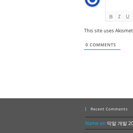
This site uses Akisme
0
COMMENTS
Recent Comments
Name
on
막말 개발 202