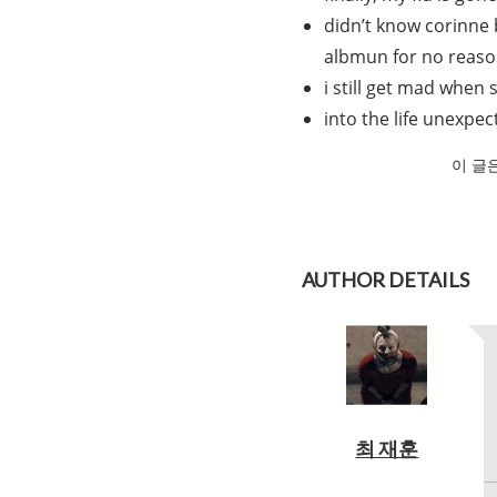
didn’t know corinne 
albmun for no reaso
i still get mad when
into the life unexpec
이 글
AUTHOR DETAILS
최 재훈