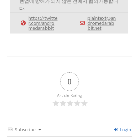
현업에 방해가 되지 않는 선에서 협의가능합니
다.
https://twitte
plaintext@an
r.com/andro
dromedarab
medarabbit
bit.net
0
Article Rating
Subscribe
Login