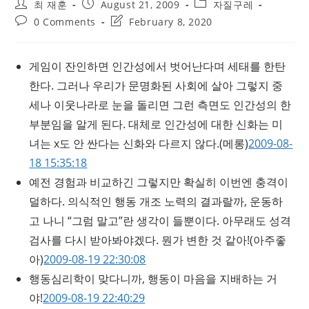
Post
Post
Post
최 재훈
August 21, 2009
자질구레
author:
published:
category:
Post
Post
0 Comments
February 8, 2020
comments:
last
modified:
게임이 잔인하면 인간성에서 벗어난다며 세태를 한탄
한다. 그러나 우리가 문명화된 사회에 살아 그렇지 중
세나 이웃나라로 눈을 돌리면 그런 측면도 인간성의 한
부분임을 알게 된다. 대체로 인간성에 대한 신화는 미
녀는 x도 안 싼다는 신화와 다르지 않다.
(메롱)
2009-08-
18 15:35:18
예전 경험과 비교하긴 그렇지만 확실히 이번엔 충격이
덜하다. 의식적인 행동 개조 노력의 결과랄까, 운동하
고 나니 “그럼 말고”란 생각이 들뿐이다. 아무래도 성격
검사를 다시 받아봐야겠다. 뭔가 변한 것 같아!
(아주좋
아)
2009-08-19 22:30:08
행동심리학이 맞다니까, 행동이 마음을 지배하는 거
야!
2009-08-19 22:40:29