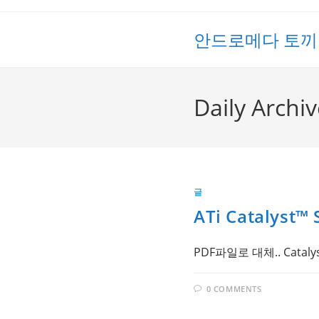
Skip
to
안드로메다 토끼
content
Daily Archiv
글
ATi Catalyst™ 
PDF파일로 대체.. Catalyst_
0 COMMENTS