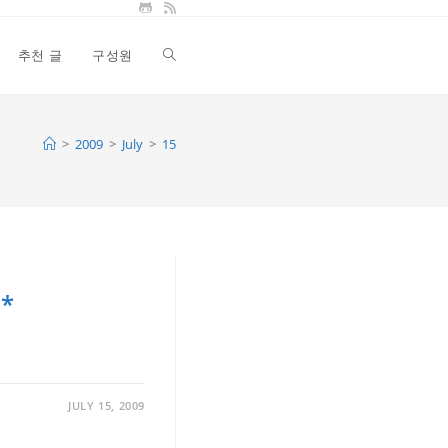
추천 글
구성원
Toggle
website
>
2009
>
July
>
15
search
~*
JULY 15, 2009