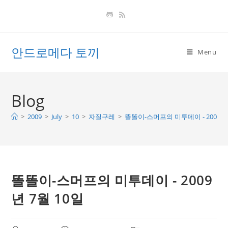
Skip
to
content
안드로메다 토끼
Menu
Blog
>
2009
>
July
>
10
>
자질구레
>
똘똘이-스머프의 미투데이 - 2009년 
똘똘이-스머프의 미투데이 - 2009
년 7월 10일