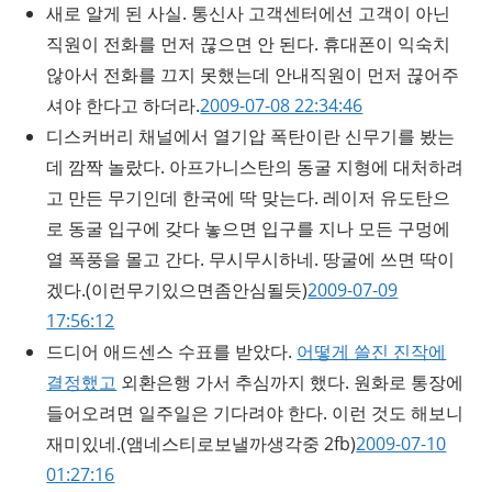
새로 알게 된 사실. 통신사 고객센터에선 고객이 아닌
직원이 전화를 먼저 끊으면 안 된다. 휴대폰이 익숙치
않아서 전화를 끄지 못했는데 안내직원이 먼저 끊어주
셔야 한다고 하더라.
2009-07-08 22:34:46
디스커버리 채널에서 열기압 폭탄이란 신무기를 봤는
데 깜짝 놀랐다. 아프가니스탄의 동굴 지형에 대처하려
고 만든 무기인데 한국에 딱 맞는다. 레이저 유도탄으
로 동굴 입구에 갖다 놓으면 입구를 지나 모든 구멍에
열 폭풍을 몰고 간다. 무시무시하네. 땅굴에 쓰면 딱이
겠다.
(이런무기있으면좀안심될듯)
2009-07-09
17:56:12
드디어 애드센스 수표를 받았다.
어떻게 쓸진 진작에
결정했고
외환은행 가서 추심까지 했다. 원화로 통장에
들어오려면 일주일은 기다려야 한다. 이런 것도 해보니
재미있네.
(앰네스티로보낼까생각중 2fb)
2009-07-10
01:27:16