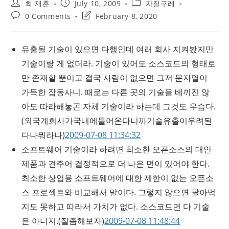
Post
Post
Post
최 재훈
July 10, 2009
자질구레
author:
published:
category:
Post
Post
0 Comments
February 8, 2020
comments:
last
modified:
유출될 기술이 있으면 다행인데 여러 회사 지켜봤지만
기술이랄 게 없더라. 기술이 있어도 소스코드의 형태로
만 존재할 뿐이고 결국 사람이 없으면 그저 문자열이
가득한 잡동사니. 때로는 다른 곳의 기술을 베끼진 않
아도 따라해놓곤 자체 기술이라 하는데 그것도 우습다.
(외국계회사가국내에들어온다니까기술유출이우려된
다나뭐라나)
2009-07-08 11:34:32
소프트웨어 기술이라 하려면 최소한 오픈소스의 대안
제품과 견주어 결정적으로 더 나은 면이 있어야 한다.
최소한 상업용 소프트웨어에 대한 제한이 없는 오픈소
스 프로젝트와 비교해서 말이다. 그렇지 않으면 팔아먹
지도 못하고 따라서 가치가 없다. 소스코드면 다 기술
은 아니지.
(잘좀해보자)
2009-07-08 11:48:44