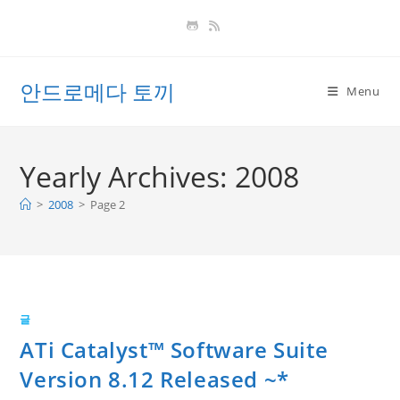
Skip
to
content
안드로메다 토끼
Menu
Yearly Archives: 2008
>
2008
>
Page 2
글
ATi Catalyst™ Software Suite
Version 8.12 Released ~*