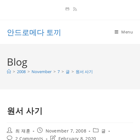
Skip
to
content
안드로메다 토끼
Menu
Blog
>
2008
>
November
>
7
>
글
>
원서 사기
원서 사기
Post
Post
Post
최 재훈
November 7, 2008
글
author:
published:
category:
Post
Post
2 Comments
February 8, 2020