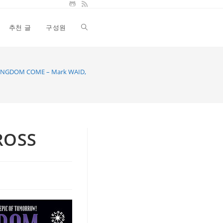
추천 글
구성원
Toggle
website
INGDOM COME – Mark WAID, Alex ROSS
search
ROSS