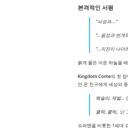
본격적인 서평
“뇌성과….“
“…음성과 번개와
“…지진이 나더라
붉게 물든 어둔 하늘을 
Kingdom Come
의 첫 
안 온 친구에게 세상의 
웨슬리, 제발… 
쿨럭, 쿨럭,. 난
슈퍼맨을 비롯한 1세대 