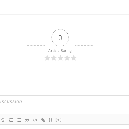
0
Article Rating
{}
[+]