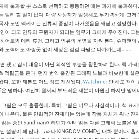
재에 불과할 뿐 스스로 선택하고 행동하던 때는 과거에 불과하다.
 달리 할 일이 없다. 대량 사상자가 발생해도 무기력하게 그저 
목사 노먼 맥케이는 인류의 종말이 다가왔음을 깨닫고 절망한다. 
증인이 되고 인류의 구원자가 되라는 임무가 그에게 주어진다. 그
 히어로와 메타 휴먼, 그리고 인류의 운명을 지켜 본다. 슈퍼맨
와 노력에도 아랑곳 없이 세상은 점점 파멸로 다가가는데…….
면 됐고 잠시 내용이 아닌 외적인 부분을 칭찬하려 한다. 책 가격은 
0% 적립금을 준다. 먼저 번역 출간된 그래픽 노블과 비슷한데 실은
왔다. 또한 제본도 어느 정도 개선됐다.
Watchmen
만 해도 책이
OME은 덜하다. 여전히 원서의 부드러운 제본이 아쉽긴 하지만 말이
글과 그림은 모두 훌륭한데, 특히 그림은 너무나 사실적이다. 책 표
이 나온다. 물론 만화적인 잔재미는 없는데 작품 자체가 워낙 진
 읽는 중인 Sandman이라던가 여태 읽은 다른 그래픽 노블은 
 설명이 꽤 많다. 그러나 KINGDOM COME엔 대화 뿐이다. 흡