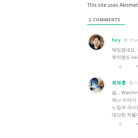
This site uses Akisme
2
COMMENTS
hey
17 ye
재밌겠네요. 
왓치맨도 kai
0
최재훈
17
음… Watc
재나 이야기 
느낌과 극사실
대단한 작품
0