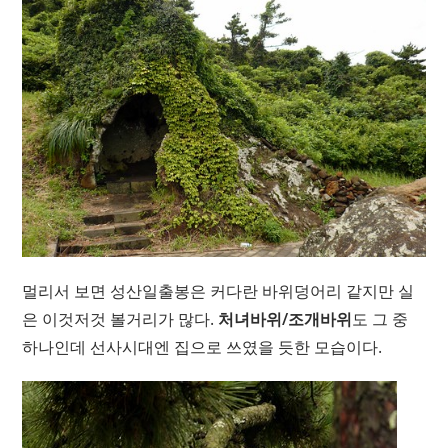
멀리서 보면 성산일출봉은 커다란 바위덩어리 같지만 실
은 이것저것 볼거리가 많다.
처녀바위/조개바위
도 그 중
하나인데 선사시대엔 집으로 쓰였을 듯한 모습이다.