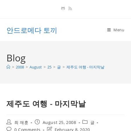
Skip
to
content
안드로메다 토끼
Menu
Blog
>
2008
>
August
>
25
>
글
>
제주도 여행 - 마지막날
제주도 여행 - 마지막날
Post
Post
Post
최 재훈
August 25, 2008
글
author:
published:
category:
Post
Post
0 Comments
February 8, 2020