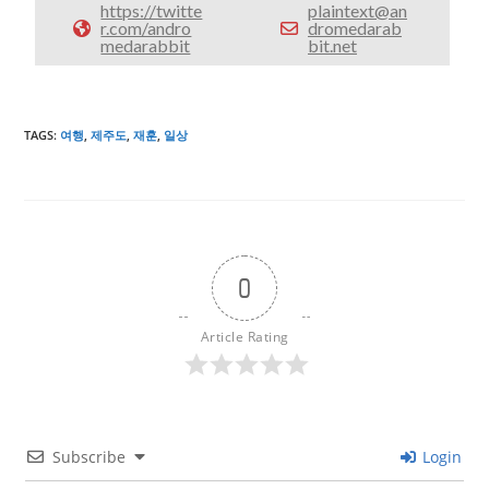
https://twitte
plaintext@an
r.com/andro
dromedarab
medarabbit
bit.net
TAGS
:
여행
,
제주도
,
재훈
,
일상
0
Article Rating
Subscribe
Login