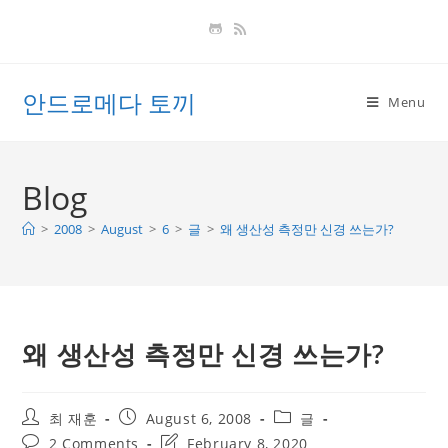
Skip
to
content
안드로메다 토끼
Menu
Blog
>
2008
>
August
>
6
>
글
>
왜 생산성 측정만 신경 쓰는가?
왜 생산성 측정만 신경 쓰는가?
Post
Post
Post
최 재훈
August 6, 2008
글
author:
published:
category:
Post
Post
2 Comments
February 8, 2020