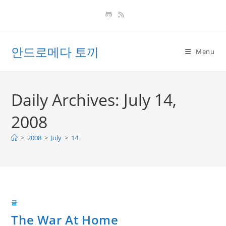
Skip
to
content
안드로메다 토끼
Menu
Daily Archives: July 14,
2008
>
2008
>
July
>
14
글
The War At Home