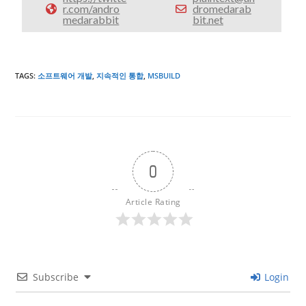
r.com/andro
dromedarab
medarabbit
bit.net
TAGS
:
소프트웨어 개발
,
지속적인 통합
,
MSBUILD
0
Article Rating
Subscribe
Login