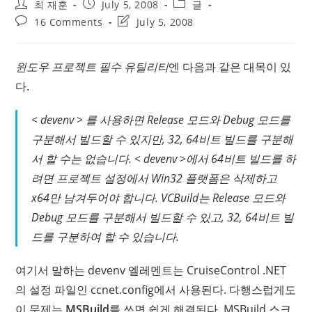
Post
Post
Post
최 재훈
July 5, 2008
글
author:
published:
category:
Post
Post
16 Comments
July 5, 2008
comments:
last
modified:
윈도우 프로젝트 필수 유틸리티
엔 다음과 같은 대목이 있
다.
< devenv > 를 사용하면 Release 모드와 Debug 모드를
구분해서 빌드할 수 있지만, 32, 64비트 빌드를 구분해
서 할 수는 없습니다. < devenv >에서 64비트 빌드를 하
려면 프로젝트 설정에서 Win32 플랫폼은 삭제하고
x64만 남겨두어야 합니다. VCBuild는 Release 모드와
Debug 모드를 구분해서 빌드할 수 있고, 32, 64비트 빌
드를 구분하여 할 수 있습니다.
여기서 말하는 devenv 엘레멘트는 CruiseControl .NET
의 설정 파일인 ccnet.config에서 사용된다. 다행스럽게도
이 문제는
MSBuild
를 쓰면 쉽게 해결된다. MSBuild 스크