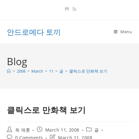
Skip
to
content
안드로메다 토끼
Menu
Blog
>
2008
>
March
>
11
>
글
>
클릭스로 만화책 보기
클릭스로 만화책 보기
Post
Post
Post
최 재훈
March 11, 2008
글
author:
published:
category:
Post
Post
0 Comments
March 11, 2008