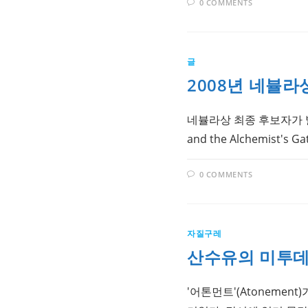
0 COMMENTS
글
2008년 네뷸라
네뷸라상 최종 후보자가 발
and the Alchemis
0 COMMENTS
자질구레
산수유의 미투데이 
'어톤먼트'(Atonemen