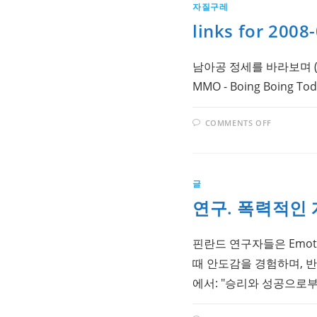
자질구레
links for 2008
남아공 정세를 바라보며 (tag
MMO - Boing Boing Toda
ON
COMMENTS OFF
LINKS
FOR
2008-
02-
27
글
연구. 폭력적인
핀란드 연구자들은 Emo
때 안도감을 경험하며, 
에서: "승리와 성공으로