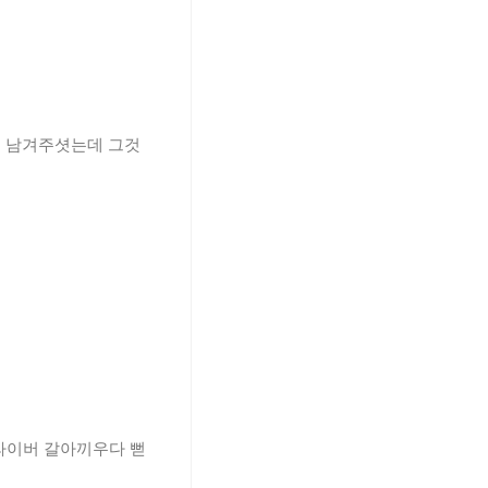
로 남겨주셧는데 그것
라이버 갈아끼우다 뻗