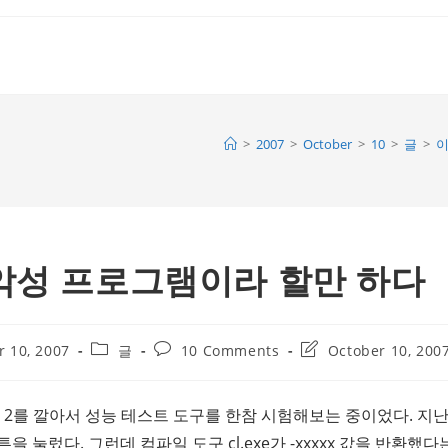
>
2007
>
October
>
10
>
글
>
이
악성 프로그램이라 할만 하다
Post
Post
Post
r 10, 2007
글
10 Comments
October 10, 200
category:
comments:
last
modified:
08 Beta 2를 깔아서 성능 테스트 도구를 한참 시험해보는 중이었다. 
 눌렀다. 그런데 컴파일 도구 cl.exe가 -xxxxx 값을 반환했