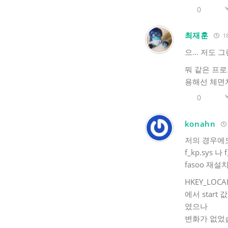
0
최재훈
18
으… 저도 그
뭐 같은 프로
용해선 체면
0
konahn
저의 경우에도
f_kp.sys
fasoo 재
HKEY_LOCAL
에서 start
였으나
변화가 없었