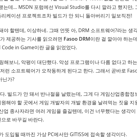
 됐는데…
MSDN 포럼에선 Visual Studio를 다시 깔라고 했지만
애플리케이션 프로젝트조차 빌드가 안 되니 돌아버리기 일보직전!
돼야 할텐데, 이상하네.
그때 언뜻
아, DRM 소프트웨어?
라는 생
가 제공하는 기사를 읽으려면
Fasoo DRM
이란 걸 깔아야 하는데
 Code in Game이란 글을 읽었었다.
구글링해보니, 악평이 대단했다. 악성 프로그램이나 다름 없다고 하는
저런 소프트웨어가 오작동하게 된다고 한다. 그래서 곧바로 Faso
 아닌가?
었다. 빌드가 안 돼서 반나절을 날렸는데, 그게 다 게임산업종합
 지원해야 할 곳에서 게임 개발자의 개발 환경을 날려먹는 짓을 
산업 종사자라면 여러 게임을 즐길텐데, 이건 너무했다는 생각이 
션으로 바꾸길 바란다.
 도입될 때까진 가상 PC에서만 GITISS에 접속할 생각이다.