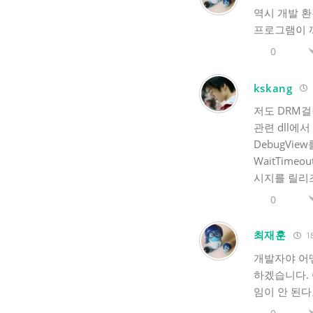
역시 개발 환
프로그램이 끼어
0
kskang
저도 DRM걸
관련 dll에
DebugView
WaitTim
시지를 릴리즈
0
최재훈
18
개발자야 어떻
하겠습니다. 
임이 안 된다