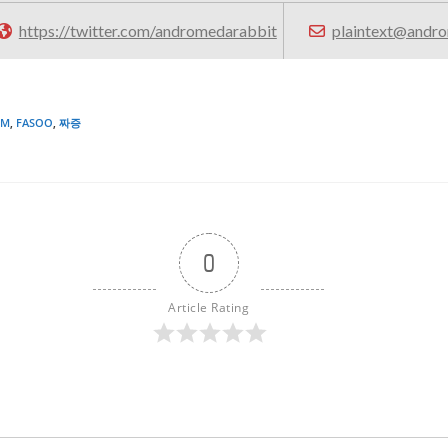
https://twitter.com/andromedarabbit
plaintext@andro
RM
,
FASOO
,
짜증
0
Article Rating