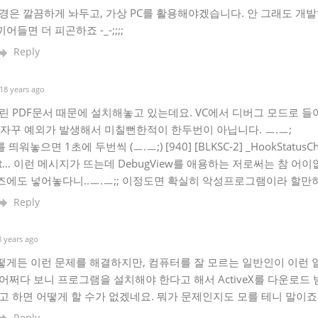
경은 깔끔하게 놔두고, 가상 PC를 활용해야겠습니다. 안 그래도 개발
들면 더 피곤하죠 -_-;;;;
Reply
18 years ago
린 PDF문서 때문에 설치해놓고 있는데요. VC에서 디버그 모드로 들어가
서 자꾸 예외가 발생해서 미칠뻔한적이 한두번이 아닙니다. ㅡ.ㅡ;
를 띄워놓으면 1초에 두번씩 (ㅡ.ㅡ;) [940] [BLKSC-2] _HookStatusCh
eout… 이런 메시지가 뜨는데 DebugView를 애용하는 저로써는 참 어
에도 넣어놓다니..ㅡ.ㅡ;; 이정도면 확실히 악성프로그램이라 할만하
Reply
 years ago
게든 이런 문제를 해결하지만, 컴퓨터를 잘 모르는 일반인이 이런 
어쩌다 보니 프로그램을 설치해야 한다고 해서 ActiveX를 다운로드 
고 하면 어떻게 할 수가 없겠네요. 뭐가 문제인지도 모를 테니 말이죠
Reply