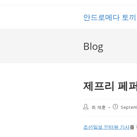
Skip
to
안드로메다 토끼
content
Blog
제프리 페퍼
Post
Post
최 재훈
Septem
author:
published:
조선일보 인터뷰 기사
를