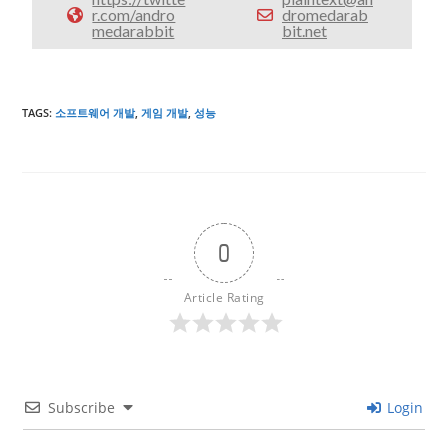
r.com/andro
dromedarab
medarabbit
bit.net
TAGS
:
소프트웨어 개발
,
게임 개발
,
성능
0
Article Rating
Subscribe
Login