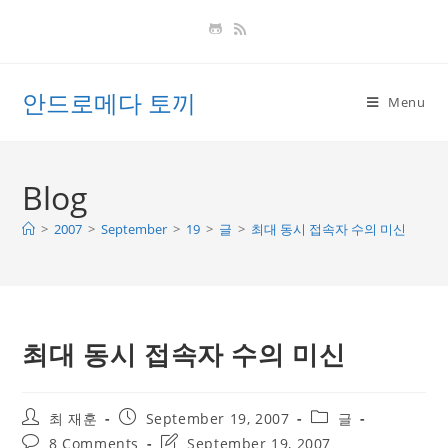
Skip
to
content
안드로메다 토끼
Menu
Blog
>
2007
>
September
>
19
>
글
>
최대 동시 접속자 수의 미신
최대 동시 접속자 수의 미신
Post
Post
Post
최 재훈
September 19, 2007
글
author:
published:
category:
Post
Post
8 Comments
September 19, 2007