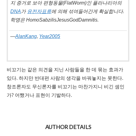
지 증거로 보아 편형동물(FlatWorm)인 플라나리아의
DNA
가
유전자표류
에 의해 섞여들어간게 확실합니다.
학명은 HomoSabzilisJesusGodDamnitis.
—
AlanKang
,
Year2005
비꼬기는 같은 의견을 지닌 사람들을 한 데 묶는 효과가
있다. 하지만 반대편 사람의 생각을 바꿔놓지는 못한다.
창조론자도 무신론자를 비꼬기는 마찬가지니 비긴 셈인
가? 어쨌거나 표현이 기발하다.
AUTHOR DETAILS