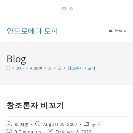
Skip
to
content
안드로메다 토끼
Menu
Blog
>
2007
>
August
>
25
>
글
>
창조론자 비꼬기
창조론자 비꼬기
Post
Post
Post
최 재훈
August 25, 2007
글
author:
published:
category:
Post
Post
0 Comments
February 8, 2020