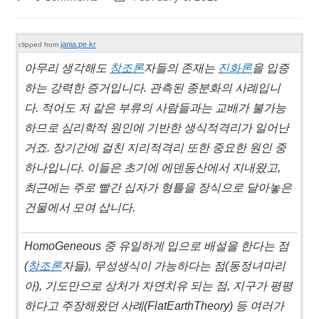
comments:
last
modified:
jania.pe.kr
clipped from
아무리 생각해도
창조론
자들의 존재는
진화론
을 입증
하는 강력한 증거입니다. 관측된 종분화의 사례입니
다. 적어도 저 같은 부류의 사람들과는 교배가 불가능
하므로 심리학적 원인에 기반한 생식적격리가 일어난
거죠. 장기간에 걸친 지리적격리 또한 중요한 원인 중
하나입니다. 이들은 초기에 에덴동산에서 지내왔고,
최근에는 주로 빨간 십자가 형틀을 장식으로 달아놓은
건물에서 모여 삽니다.
HomoGeneous 중 유일하게 입으로 배설을 한다는 점
(
창조론
자들), 무성생식이 가능하다는 점(동정녀마리
아), 기도만으로 상처가 자연치유 되는 점, 지구가 평평
하다고 주장해왔던 사례(FlatEarthTheory) 등 여러가