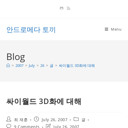
Skip
to
content
안드로메다 토끼
Menu
Blog
>
2007
>
July
>
26
>
글
>
싸이월드 3D화에 대해
싸이월드 3D화에 대해
Post
Post
Post
최 재훈
July 26, 2007
글
author:
published:
category:
Post
Post
9 Comments
July 26, 2007