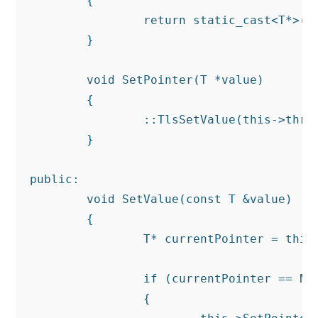
	{

		return static_cast<T*>(::TlsGetValue(this->threadLocalIndex));

	}

	void SetPointer(T *value)

	{

		::TlsSetValue(this->threadLocalIndex, static_cast<void*>(value));

	}

public:

	void SetValue(const T &value)

	{

		T* currentPointer = this->GetPointer();

		if (currentPointer == NULL)

		{
