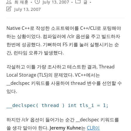
Post
Post
Post
최 재훈
July 13, 2007
글
author:
published:
category:
Post
July 13, 2007
last
modified:
Native C++로 작성한 소프트웨어를 C++/CLI로 포팅해야
하는 상황이었다. 컴파일러에 /clr 옵션을 주고 빌드하자
한번에 성공했다. 기뻐하며 F5 키를 눌러 실행시키는 순
간, 런타임 오류가 발생했다.
각설하고 이틀 가량 조사하고 테스트한 결과, Thread
Local Storage (TLS)의 문제였다. VC++에서는
__declspec 키워드를 사용하여 thread 변수를 선언할 수
있다.
__declspec( thread ) int tls_i = 1;
하지만 /clr 옵션이 들어가는 순간 __declspec 키워드를
쓸 생각 말아야 한다.
Jeremy Kuhne
는
CLR이