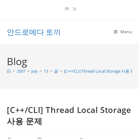
Skip
to
content
안드로메다 토끼
Menu
Blog
>
2007
>
July
>
13
>
글
>
[C++/CLI] Thread Local Storage 사용 문제
[C++/CLI] Thread Local Storage
사용 문제