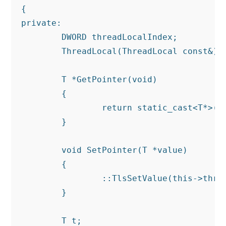
{

private:

	DWORD threadLocalIndex;

	ThreadLocal(ThreadLocal const&);

	T *GetPointer(void)

	{

		return static_cast<T*>(::TlsGetValue(this->threadLocalIndex));

	}

	void SetPointer(T *value)

	{

		::TlsSetValue(this->threadLocalIndex, static_cast<void*>(value));

	}

	T t;
