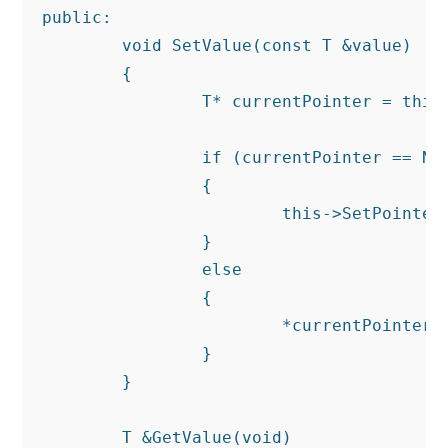
public:

	void SetValue(const T &value)

	{

		T* currentPointer = this->GetPointer();

		if (currentPointer == NULL)

		{

			this->SetPointer(new T(value));

		}

		else

		{

			*currentPointer = value;

		}

	}

	T &GetValue(void)
