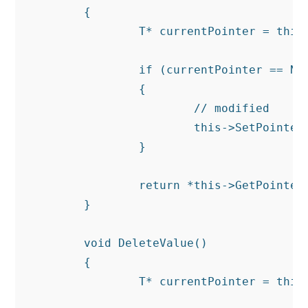
	{

		T* currentPointer = this->GetPointer();

		if (currentPointer == NULL)

		{

			// modified

			this->SetPointer(new T(t));

		}

		return *this->GetPointer();

	}

	void DeleteValue()

	{

		T* currentPointer = this->GetPointer();
