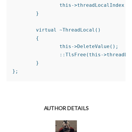
		this->threadLocalIndex = ::TlsAlloc();

	}

	virtual ~ThreadLocal()

	{

		this->DeleteValue();

		::TlsFree(this->threadLocalIndex);

	}

AUTHOR DETAILS