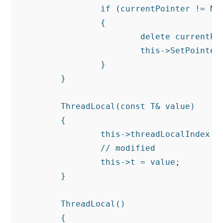
		if (currentPointer != NULL)

		{

			delete currentPointer;

			this->SetPointer(NULL);

		}

	}

	ThreadLocal(const T& value)

	{

		this->threadLocalIndex = ::TlsAlloc();

		// modified

		this->t = value;

	}

	ThreadLocal()

	{
