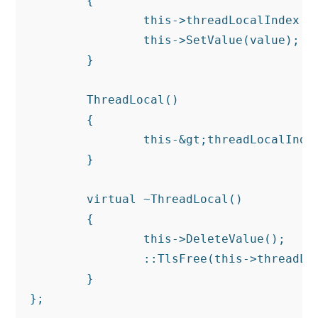
	{

		this->threadLocalIndex = ::TlsAlloc();

		this->SetValue(value);

	}

	ThreadLocal()

	{

		this-&gt;threadLocalIndex = ::TlsAlloc();

	}

	virtual ~ThreadLocal()

	{

		this->DeleteValue();

		::TlsFree(this->threadLocalIndex);

	}
