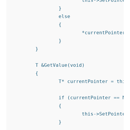
			this->SetPointer(new T(value));

		}

		else

		{

			*currentPointer = value;

		}

	}

	T &GetValue(void)

	{

		T* currentPointer = this->GetPointer();

		if (currentPointer == NULL)

		{

			this->SetPointer(new T());

		}
