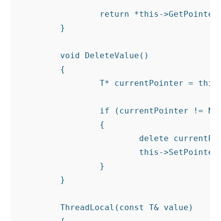
		return *this->GetPointer();

	}

	void DeleteValue()

	{

		T* currentPointer = this->GetPointer();

		if (currentPointer != NULL)

		{

			delete currentPointer;

			this->SetPointer(NULL);

		}

	}

	ThreadLocal(const T& value)
