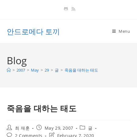
Skip
to
content
안드로메다 토끼
Menu
Blog
>
2007
>
May
>
29
>
글
>
죽음을 대하는 태도
죽음을 대하는 태도
Post
Post
Post
최 재훈
May 29, 2007
글
author:
published:
category:
Post
Post
2 Comments
February 7, 2020