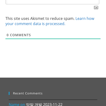
This site uses Akismet to reduce spam.
Learn how
your comment data is processed.
0
COMMENTS
Recent Comments
Name
on
막말 개발 2023-11-22