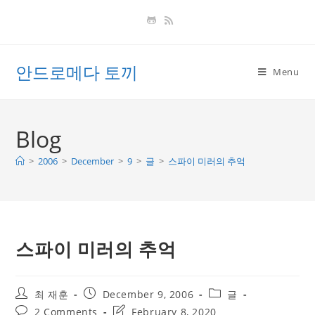
Skip
to
content
안드로메다 토끼
Menu
Blog
>
2006
>
December
>
9
>
글
>
스파이 미러의 추억
스파이 미러의 추억
Post
Post
Post
최 재훈
December 9, 2006
글
author:
published:
category:
Post
Post
2 Comments
February 8, 2020