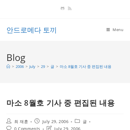
Skip
to
content
안드로메다 토끼
Menu
Blog
>
2006
>
July
>
29
>
글
>
마소 8월호 기사 중 편집된 내용
마소 8월호 기사 중 편집된 내용
Post
Post
Post
최 재훈
July 29, 2006
글
author:
published:
category:
Post
Post
0 Comments
July 29, 2006