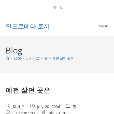
Skip
to
content
안드로메다 토끼
Menu
Blog
>
2006
>
July
>
20
>
글
>
예전 살던 곳은
예전 살던 곳은
Post
Post
Post
최 재훈
July 20, 2006
글
author:
published:
category:
Post
Post
0 Comments
July 20, 2006