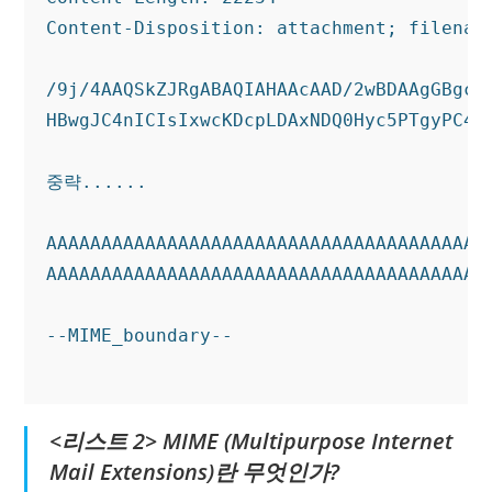
Content-Disposition: attachment; filename
/9j/4AAQSkZJRgABAQIAHAAcAAD/2wBDAAgGBgcGB
HBwgJC4nICIsIxwcKDcpLDAxNDQ0Hyc5PTgyPC4zN
중략......

AAAAAAAAAAAAAAAAAAAAAAAAAAAAAAAAAAAAAAAAA
AAAAAAAAAAAAAAAAAAAAAAAAAAAAAAAAAAAAAAAAA
--MIME_boundary--

<리스트 2> MIME (Multipurpose Internet
Mail Extensions)란 무엇인가?