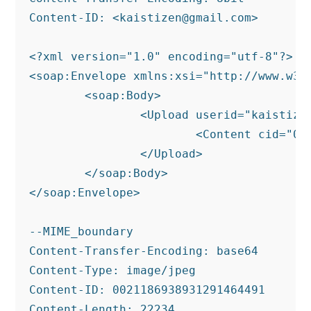
Content-ID: <
kaistizen@gmail.com
>

<?xml version="1.0" encoding="utf-8"?>

<soap:Envelope xmlns:xsi="http://www.w3.
	<soap:Body>

		<Upload userid="kaistizen" password="have a nice day!">

			<Content cid="0021186938931291464491" />

		</Upload>

	</soap:Body>

</soap:Envelope>

--MIME_boundary

Content-Transfer-Encoding: base64

Content-Type: image/jpeg

Content-ID: 0021186938931291464491

Content-Length: 22234
