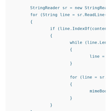
	StringReader sr = new StringReader(text);

	for (String line = sr.ReadLine(); line != null; line = sr.ReadLine())

	{

		if (line.IndexOf(contentID) > -1)

		{

			while (line.Length > 0) // MIME 헤더넘어가기

			{

				line = sr.ReadLine();

			}

			for (line = sr.ReadLine(); line != null && line.IndexOf(boundary) == -1; line = sr.ReadLine())

			{

				mimeBody = mimeBody + line;

			}

		}
