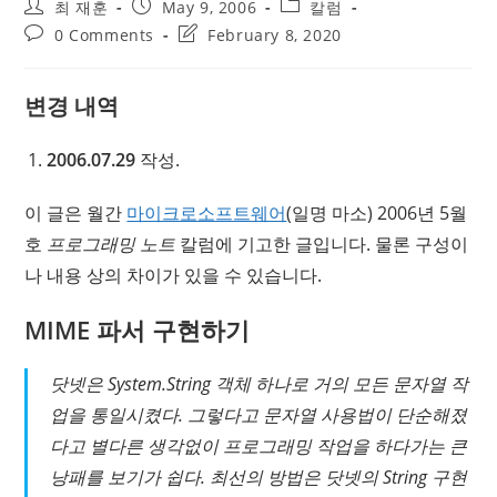
Post
Post
Post
최 재훈
May 9, 2006
칼럼
author:
published:
category:
Post
Post
0 Comments
February 8, 2020
comments:
last
modified:
변경 내역
2006.07.29
작성.
이 글은 월간
마이크로소프트웨어
(일명 마소) 2006년 5월
호
프로그래밍 노트
칼럼에 기고한 글입니다. 물론 구성이
나 내용 상의 차이가 있을 수 있습니다.
MIME 파서 구현하기
닷넷은 System.String 객체 하나로 거의 모든 문자열 작
업을 통일시켰다. 그렇다고 문자열 사용법이 단순해졌
다고 별다른 생각없이 프로그래밍 작업을 하다가는 큰
낭패를 보기가 쉽다. 최선의 방법은 닷넷의 String 구현