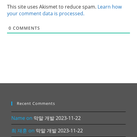
This site uses Akismet to reduce spam.
Learn how
your comment data is processed.
0
COMMENTS
Recent Comments
Name
on
막말 개발 2023-11-22
최 재훈
on
막말 개발 2023-11-22