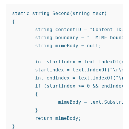
static string Second(string text)

{

	string contentID = "Content-ID: 0021186938931291464491";

	string boundary = "--MIME_boundary";

	string mimeBody = null;

	int startIndex = text.IndexOf(contentID);

	startIndex = text.IndexOf("\r\n\r\n", startIndex) + 4;

	int endIndex = text.IndexOf("\r\n\r\n" + boundary,startIndex);

	if (startIndex >= 0 && endIndex >= 0)

	{

		mimeBody = text.Substring(startIndex, endIndex - startIndex);

	}

	return mimeBody;

}
