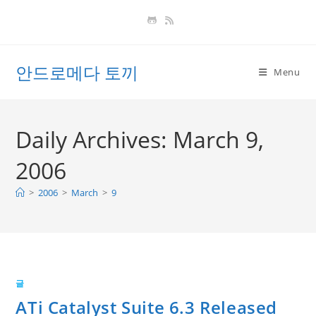
Skip
to
content
안드로메다 토끼
Menu
Daily Archives: March 9,
2006
>
2006
>
March
>
9
글
ATi Catalyst Suite 6.3 Released