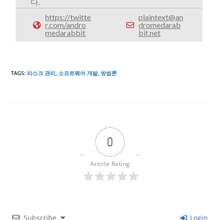
다.
https://twitte
plaintext@an
r.com/andro
dromedarab
medarabbit
bit.net
TAGS
:
리스크 관리
,
소프트웨어 개발
,
방법론
0
Article Rating
Subscribe
Login