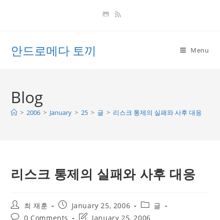
Skip
to
content
안드로메다 토끼
Menu
Blog
>
2006
>
January
>
25
>
글
>
리스크 통제의 실패와 사후 대응
리스크 통제의 실패와 사후 대응
Post
Post
Post
최 재훈
January 25, 2006
글
author:
published:
category:
Post
Post
0 Comments
January 25, 2006