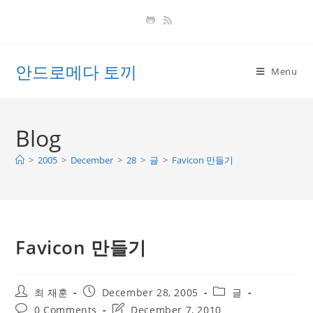
Skip
to
content
안드로메다 토끼
Menu
Blog
>
2005
>
December
>
28
>
글
>
Favicon 만들기
Favicon 만들기
Post
Post
Post
최 재훈
December 28, 2005
글
author:
published:
category:
Post
Post
0 Comments
December 7, 2010