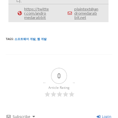
다.
https://twitte
plaintext@an
r.com/andro
dromedarab
medarabbit
bit.net
TAGS
:
소프트웨어 개발
,
웹 개발
0
Article Rating
Subscribe
Login