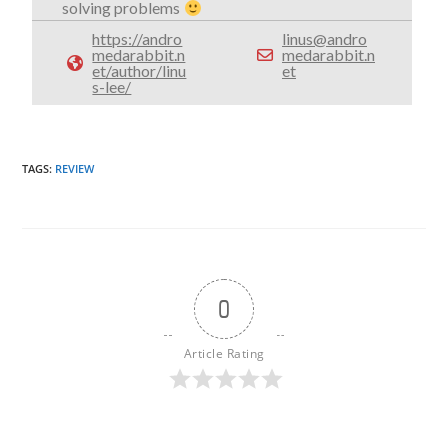
solving problems
https://andro
linus@andro
medarabbit.n
medarabbit.n
et/author/linu
et
s-lee/
TAGS
:
REVIEW
0
Article Rating