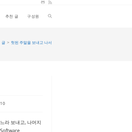
추천 글
구성원
Toggle
website
글
>
헛된 주말을 보내고 나서
search
010
느라 보내고, 나머지
ftware