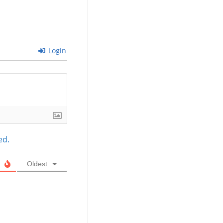
Login
ed.
Oldest