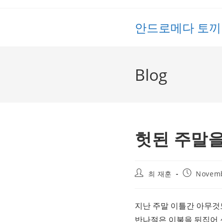
Skip
to
안드로메다 토끼
content
Blog
헛된 주말을
Post
Post
최 재훈
Novemb
author:
published:
지난 주말 이틀간 아무것
반나절은 이불을 뒤집어 쓰고