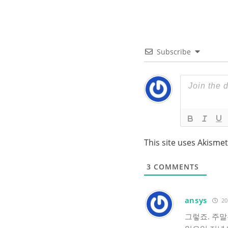
Subscribe
This site uses Akisme
3
COMMENTS
ansys
20
그렇죠. 주말