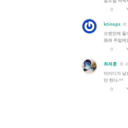
일요일 저녁시
0
ktinops
오랜만에 들
원래 주말에
0
최재훈
20
아이디가 낯설
만 한다.^^
0