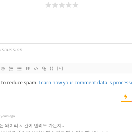
{}
[+]
t to reduce spam.
Learn how your comment data is process
 years ago
은 왜이리 시간이 빨리도 가는지..