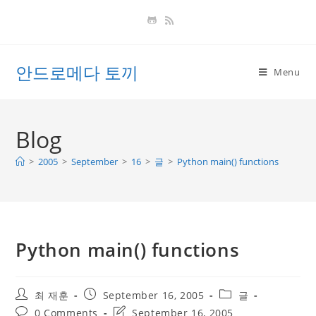
Skip
to
content
안드로메다 토끼
Menu
Blog
>
2005
>
September
>
16
>
글
>
Python main() functions
Python main() functions
Post
Post
Post
최 재훈
September 16, 2005
글
author:
published:
category:
Post
Post
0 Comments
September 16, 2005