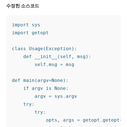
수정한 소스코드
import sys

import getopt

class Usage(Exception):

    def __init__(self, msg):

        self.msg = msg

def main(argv=None):

    if argv is None:

        argv = sys.argv

    try:

        try:

            opts, args = getopt.getopt(ar