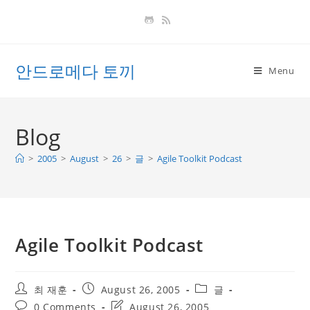
Skip
to
content
안드로메다 토끼
Menu
Blog
>
2005
>
August
>
26
>
글
>
Agile Toolkit Podcast
Agile Toolkit Podcast
Post
Post
Post
최 재훈
August 26, 2005
글
author:
published:
category:
Post
Post
0 Comments
August 26, 2005