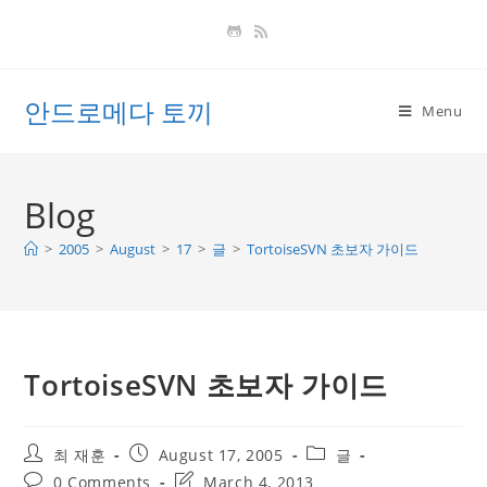
Skip
to
content
안드로메다 토끼
Menu
Blog
>
2005
>
August
>
17
>
글
>
TortoiseSVN 초보자 가이드
TortoiseSVN 초보자 가이드
Post
Post
Post
최 재훈
August 17, 2005
글
author:
published:
category:
Post
Post
0 Comments
March 4, 2013