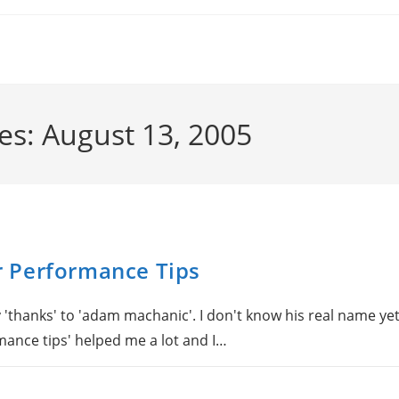
ves: August 13, 2005
 Performance Tips
o say 'thanks' to 'adam machanic'. I don't know his real name ye
ance tips' helped me a lot and I…