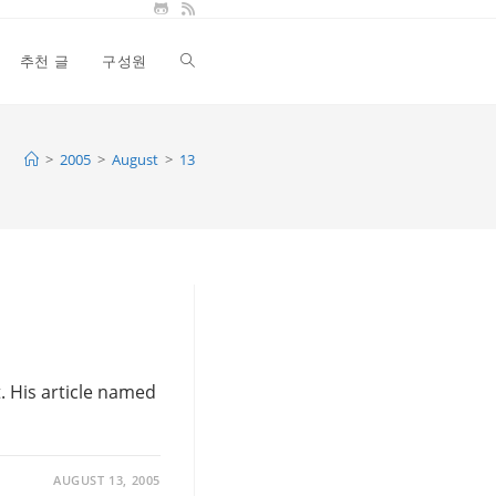
추천 글
구성원
Toggle
website
>
2005
>
August
>
13
search
t. His article named
AUGUST 13, 2005