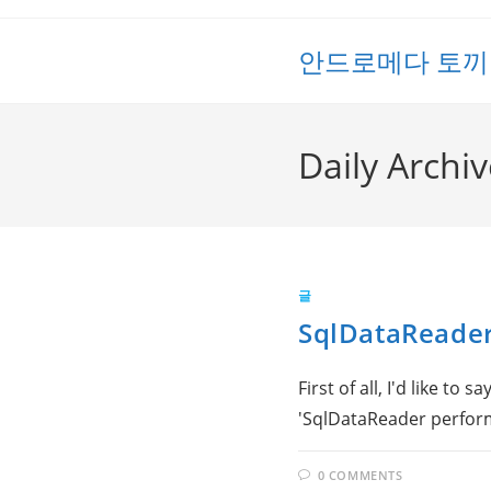
Skip
to
안드로메다 토끼
content
Daily Archi
글
SqlDataReader
First of all, I'd like t
'SqlDataReader perform
0 COMMENTS