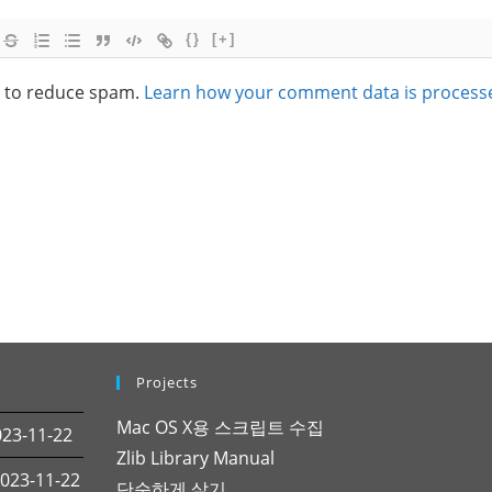
{}
[+]
t to reduce spam.
Learn how your comment data is process
Projects
Mac OS X용 스크립트 수집
3-11-22
Zlib Library Manual
23-11-22
단순하게 살기