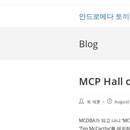
Skip
to
안드로메다 토끼
content
Blog
MCP Hall 
Post
Post
최 재훈
August
author:
published:
MCDBA가 되고 나니 ‘
‘Tim McCarthy’를 