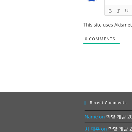
This site uses Akisme
0
COMMENTS
Recent Comments
Name
on
막말 개발 202
최 재훈
on
막말 개발 20