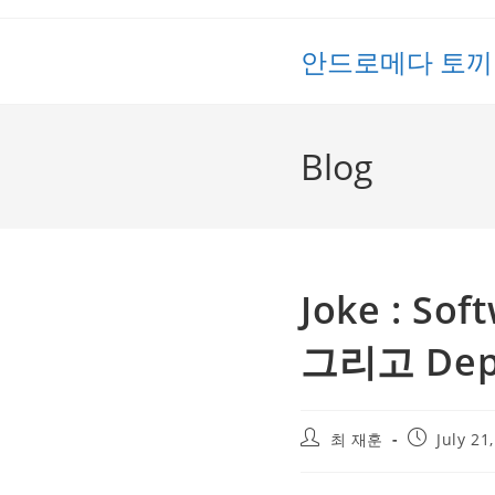
Skip
to
안드로메다 토끼
content
Blog
Joke : So
그리고 Dep
Post
Post
최 재훈
July 21
author:
published: