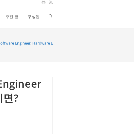
추천 글
구성원
Toggle
website
: Software Engineer, Hardware Engineer 그리고 Departmental Manager 가 
search
Engineer
이면?