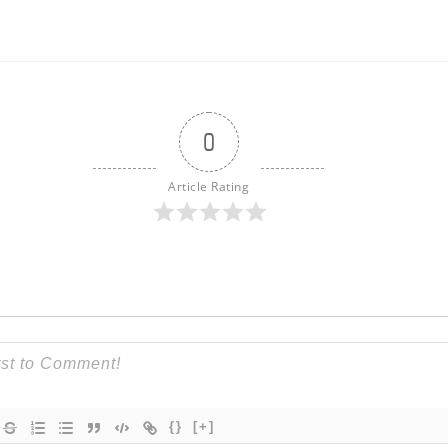
0
Article Rating
{}
[+]