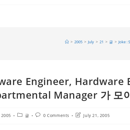
>
2005
>
July
>
21
>
글
>
Joke 
ftware Engineer, Hardware 
artmental Manager 가 모
Post
Post
Post
, 2005
글
0 Comments
July 21, 2005
category:
comments:
last
modified: