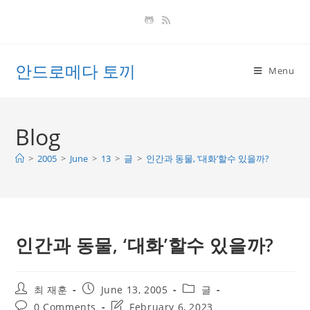
Skip
to
content
안드로메다 토끼
Menu
Blog
>
2005
>
June
>
13
>
글
>
인간과 동물, ‘대화’할수 있을까?
인간과 동물, ‘대화’할수 있을까?
Post
Post
Post
최 재훈
June 13, 2005
글
author:
published:
category:
Post
Post
0 Comments
February 6, 2023