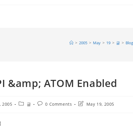
>
2005
>
May
>
19
>
글
>
Blo
PI &amp; ATOM Enabled
Post
Post
Post
, 2005
글
0 Comments
May 19, 2005
category:
comments:
last
modified:
집