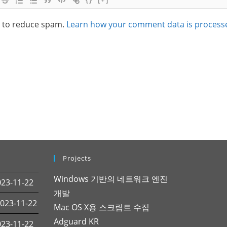
t to reduce spam.
Learn how your comment data is process
Projects
Windows 기반의 네트워크 엔진
3-11-22
개발
23-11-22
Mac OS X용 스크립트 수집
Adguard KR
3-11-22