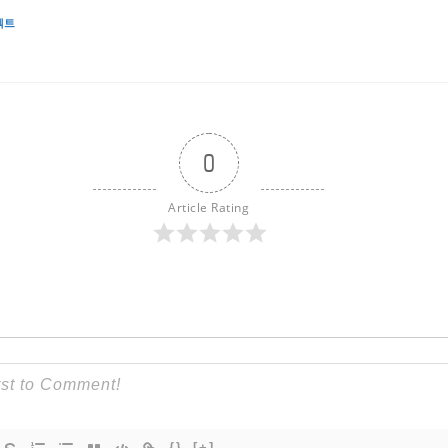
젝트
0
Article Rating
{}
[+]