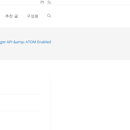
추천 글
구성원
Toggle
website
gger API &amp; ATOM Enabled
search