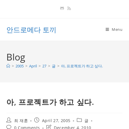
Skip
to
content
안드로메다 토끼
Menu
Blog
>
2005
>
April
>
27
>
글
>
아, 프로젝트가 하고 싶다.
아, 프로젝트가 하고 싶다.
Post
Post
Post
최 재훈
April 27, 2005
글
author:
published:
category:
Post
Post
0 Comments
December 4, 2010