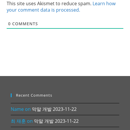
This site uses Akismet to reduce spam.
Learn how
your comment data is processed.
0
COMMENTS
Recent Comments
Name
on
막말 개발 2023-11-22
최 재훈
on
막말 개발 2023-11-22