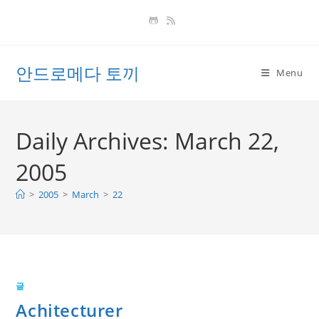
Skip
to
content
안드로메다 토끼
Menu
Daily Archives: March 22,
2005
>
2005
>
March
>
22
글
Achitecturer