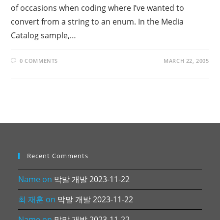
of occasions when coding where I’ve wanted to
convert from a string to an enum. In the Media
Catalog sample,…
0 COMMENTS
MARCH 22, 2005
Recent Comments
Name
on
막말 개발 2023-11-22
최 재훈
on
막말 개발 2023-11-22
Name
on
막말 개발 2023-11-22