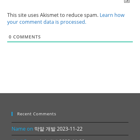
This site uses Akismet to reduce spam.
Learn how
your comment data is processed.
0
COMMENTS
Recent Comments
Name
on
막말 개발 2023-11-22