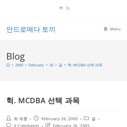
Skip
to
content
안드로메다 토끼
Menu
Blog
>
2005
>
February
>
26
>
글
>
헉. MCDBA 선택 과목
헉. MCDBA 선택 과목
Post
Post
Post
최 재훈
February 26, 2005
글
author:
published:
category:
Post
Post
0 Comments
February 26, 2005