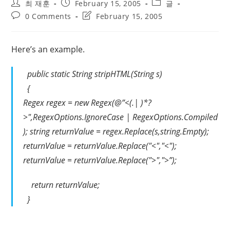
Post
Post
Post
최 재훈
February 15, 2005
글
author:
published:
category:
Post
Post
0 Comments
February 15, 2005
comments:
last
modified:
Here’s an example.
public static String stripHTML(String s)
{
Regex regex = new Regex(@”<(.| )*?
>",RegexOptions.IgnoreCase | RegexOptions.Compiled
); string returnValue = regex.Replace(s,string.Empty);
returnValue = returnValue.Replace("<","<");
returnValue = returnValue.Replace(">",">”);
return returnValue;
}