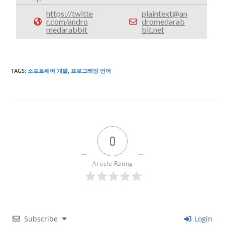
https://twitte
plaintext@an
r.com/andro
dromedarab
medarabbit
bit.net
TAGS
:
소프트웨어 개발
,
프로그래밍 언어
0
Article Rating
Subscribe
Login