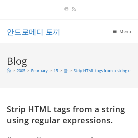
Skip
to
content
안드로메다 토끼
Menu
Blog
>
2005
>
February
>
15
>
글
>
Strip HTML tags from a string using
Strip HTML tags from a string
using regular expressions.