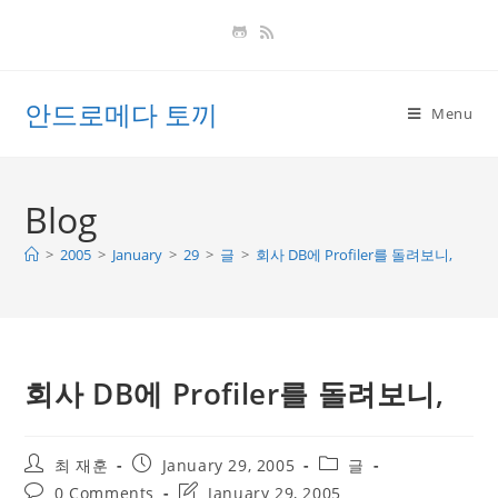
Skip
to
content
안드로메다 토끼
Menu
Blog
>
2005
>
January
>
29
>
글
>
회사 DB에 Profiler를 돌려보니,
회사 DB에 Profiler를 돌려보니,
Post
Post
Post
최 재훈
January 29, 2005
글
author:
published:
category:
Post
Post
0 Comments
January 29, 2005