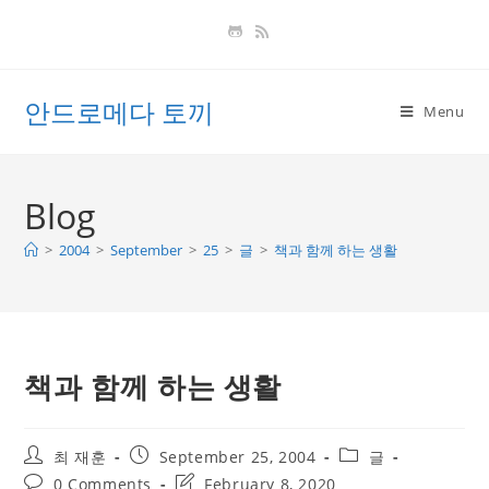
Skip
to
content
안드로메다 토끼
Menu
Blog
>
2004
>
September
>
25
>
글
>
책과 함께 하는 생활
책과 함께 하는 생활
Post
Post
Post
최 재훈
September 25, 2004
글
author:
published:
category:
Post
Post
0 Comments
February 8, 2020