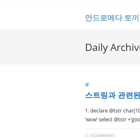
Skip
to
안드로메다 토끼
content
Daily Archi
글
스트링과 관련된
1. declare @tstr char(10
‘wow’ select @tstr +‘goo
0 COMMENTS