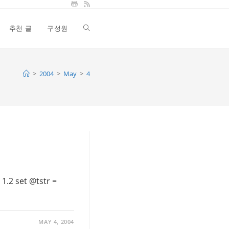
추천 글
구성원
Toggle
website
>
2004
>
May
>
4
search
 1.2 set @tstr =
MAY 4, 2004