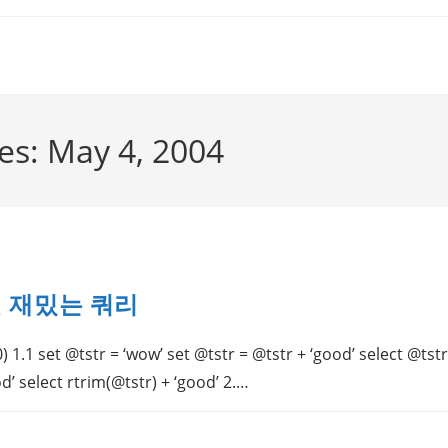
ves: May 4, 2004
 재밌는 쿼리
) 1.1 set @tstr = ‘wow’ set @tstr = @tstr + ‘good’ select @tstr
d’ select rtrim(@tstr) + ‘good’ 2.…